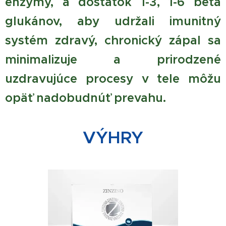
enzýmy, a dostatok 1-3, 1-6 beta
glukánov, aby udržali imunitný
systém zdravý, chronický zápal sa
minimalizuje a prirodzené
uzdravujúce procesy v tele môžu
opäť nadobudnúť prevahu.
VÝHRY