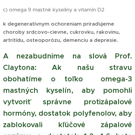
c) omega 9 mastné kyseliny a vitamín D2
k degeneratívnym ochoreniam priraďujeme
choroby srdc
ovo-cievne
, cukrovku, rakovinu,
artritídu, osteoporózu, demenciu a depresie.
A nezabudnime na slová Prof.
Claytona: Ak našu stravu
obohatíme o toľko omega-3
mastných kyselín, aby pomohli
vytvoriť správne protizápalové
hormóny, dostatok polyfenolov, aby
zablokovali kľúčové zápalové