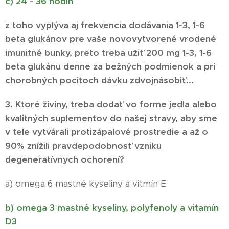
c) 24 - 36 hodín
z toho vyplýva aj frekvencia dodávania 1-3, 1-6
beta glukánov pre vaše novovytvorené vrodené
imunitné bunky, preto treba užiť 200 mg 1-3, 1-6
beta glukánu denne za bežných podmienok a pri
chorobných pocitoch dávku zdvojnásobiť...
3. Ktoré živiny, treba dodať vo forme jedla alebo
kvalitných suplementov do našej stravy, aby sme
v tele vytvárali protizápalové prostredie a až o
90% znížili pravdepodobnosť vzniku
degeneratívnych ochorení?
a) omega 6 mastné kyseliny a vitmín E
b) omega 3 mastné kyseliny, polyfenoly a vitamín
D3