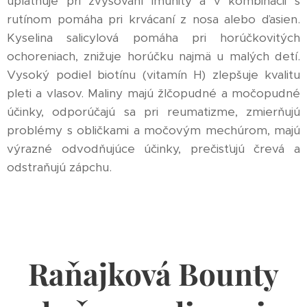
uplatňuje pri zvyšovaní imunity a v kombinácii s
rutínom pomáha pri krvácaní z nosa alebo ďasien.
Kyselina salicylová pomáha pri horúčkovitých
ochoreniach, znižuje horúčku najmä u malých detí.
Vysoký podiel biotínu (vitamín H) zlepšuje kvalitu
pleti a vlasov. Maliny majú žlčopudné a močopudné
účinky, odporúčajú sa pri reumatizme, zmierňujú
problémy s obličkami a močovým mechúrom, majú
výrazné odvodňujúce účinky, prečisťujú črevá a
odstraňujú zápchu.
Raňajková Bounty