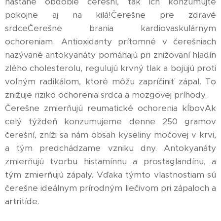
nastane obdobie čerešní, tak ich konzumujte
pokojne aj na kilá!Čerešne pre zdravé
srdceČerešne brania kardiovaskulárnym
ochoreniam. Antioxidanty prítomné v čerešniach
nazývané antokyanáty pomáhajú pri znižovaní hladín
zlého cholesterolu, regulujú krvný tlak a bojujú proti
voľným radikálom, ktoré môžu zapríčiniť zápal. To
znižuje riziko ochorenia srdca a mozgovej príhody.
Čerešne zmierňujú reumatické ochorenia kĺbovAk
celý týždeň konzumujeme denne 250 gramov
čerešní, zníži sa nám obsah kyseliny močovej v krvi,
a tým predchádzame vzniku dny. Antokyanáty
zmierňujú tvorbu histamínnu a prostaglandínu, a
tým zmierňujú zápaly. Vďaka týmto vlastnostiam sú
čerešne ideálnym prírodným liečivom pri zápaloch a
artritíde.