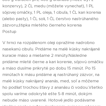
konzervy), 2 ČL medu (môžete vynechať), 1 PL
sójovej omáčky, 1 PL oleja, 1 cibuľa, 1 ČL kari korenia
(alebo pasty), 1 ČL soli, 1 ČL čerstvo nastrúhaného
zázvoru,štipka mletého čierneho korenia
Postup
V hrnci na rozpálenom oleji opražíme nadrobno
nasekanú cibuľu. Pridáme na malé kúsky nakrájané
kuracie mäso a miešame 2 minúty.Následne
pridáme mleté čierne a kari korenie, sójovú omáčku
a mäso dusíme prikryté po dobu 15 minút. Po 15
minútach k mäsu pridáme aj nastrúhaný zázvor, na
malé kúsky nakrájaný ananás, med, soľ a môžeme
ho podliať trochou šťavy z ananásu či vodou.Všetko
spolu varíme odokryté ešte 5-8 minút, dokým
nebude mäso uvarené. Hotové jedlo podávame