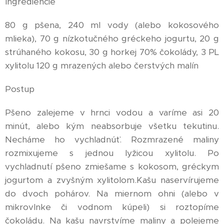
Ingrediencie
80 g pšena, 240 ml vody (alebo kokosového
mlieka), 70 g nízkotučného gréckeho jogurtu, 20 g
strúhaného kokosu, 30 g horkej 70% čokolády, 3 PL
xylitolu 120 g mrazených alebo čerstvých malín
Postup
Pšeno zalejeme v hrnci vodou a varíme asi 20
minút, alebo kým neabsorbuje všetku tekutinu.
Necháme ho vychladnúť. Rozmrazené maliny
rozmixujeme s jednou lyžicou xylitolu. Po
vychladnutí pšeno zmiešame s kokosom, gréckym
jogurtom a zvyšným xylitolom.Kašu naservírujeme
do dvoch pohárov. Na miernom ohni (alebo v
mikrovlnke či vodnom kúpeli) si roztopíme
čokoládu. Na kašu navrstvíme maliny a polejeme