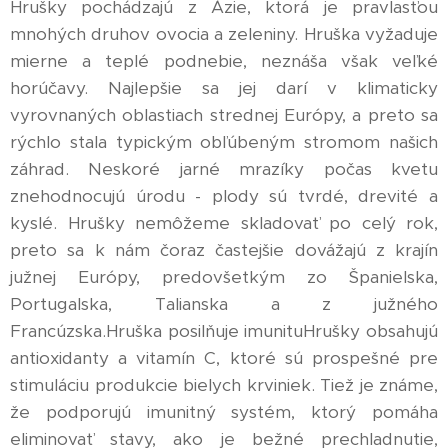
Hrušky pochádzajú z Ázie, ktorá je pravlasťou
mnohých druhov ovocia a zeleniny. Hruška vyžaduje
mierne a teplé podnebie, neznáša však veľké
horúčavy. Najlepšie sa jej darí v klimaticky
vyrovnaných oblastiach strednej Európy, a preto sa
rýchlo stala typickým obľúbeným stromom našich
záhrad. Neskoré jarné mrazíky počas kvetu
znehodnocujú úrodu - plody sú tvrdé, drevité a
kyslé. Hrušky nemôžeme skladovať po celý rok,
preto sa k nám čoraz častejšie dovážajú z krajín
južnej Európy, predovšetkým zo Španielska,
Portugalska, Talianska a z južného
Francúzska.Hruška posilňuje imunituHrušky obsahujú
antioxidanty a vitamín C, ktoré sú prospešné pre
stimuláciu produkcie bielych krviniek. Tiež je známe,
že podporujú imunitný systém, ktorý pomáha
eliminovať stavy, ako je bežné prechladnutie,