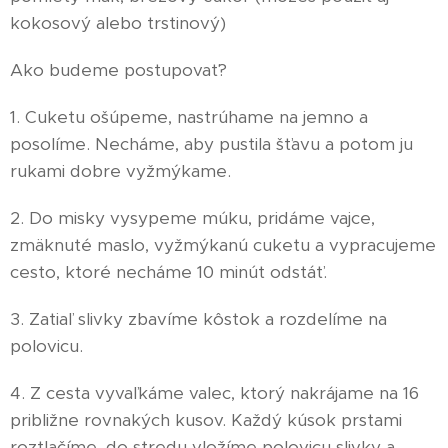
kokosový alebo trstinový)
Ako budeme postupovať?
1. Cuketu ošúpeme, nastrúhame na jemno a
posolíme. Necháme, aby pustila šťavu a potom ju
rukami dobre vyžmýkame.
2. Do misky vysypeme múku, pridáme vajce,
zmäknuté maslo, vyžmýkanú cuketu a vypracujeme
cesto, ktoré necháme 10 minút odstáť.
3. Zatiaľ slivky zbavíme kôstok a rozdelíme na
polovicu.
4. Z cesta vyvaľkáme valec, ktorý nakrájame na 16
približne rovnakých kusov. Každý kúsok prstami
roztlačíme, do stredu vložíme polovicu slivky a