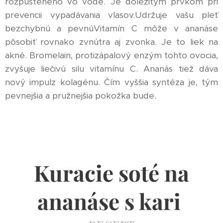
rozpusteného vo vode. Je dôležitým prvkom pri
prevencii vypadávania vlasov.Udržuje vašu pleť
bezchybnú a pevnúVitamín C môže v ananáse
pôsobiť rovnako zvnútra aj zvonka. Je to liek na
akné. Bromelain, protizápalový enzým tohto ovocia,
zvyšuje liečivú silu vitamínu C. Ananás tiež dáva
nový impulz kolagénu. Čím vyššia syntéza je, tým
pevnejšia a pružnejšia pokožka bude.
Kuracie soté na
ananáse s kari