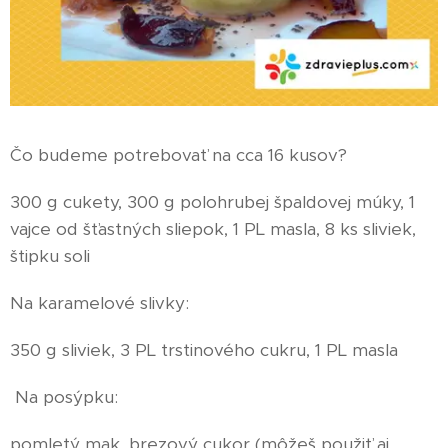
Čo budeme potrebovať na cca 16 kusov?
300 g cukety, 300 g polohrubej špaldovej múky, 1
vajce od šťastných sliepok, 1 PL masla, 8 ks sliviek,
štipku soli
Na karamelové slivky:
350 g sliviek, 3 PL trstinového cukru, 1 PL masla
Na posýpku:
pomletý mak, brezový cukor (môžeš použiť aj