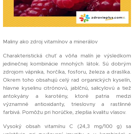
Maliny ako zdroj vitamínov a minerálov
Charakteristická chuť a vôňa malín je výsledkom
jedinečnej kombinácie mnohých látok. Sú dobrým
zdrojom vápnika, horčíka, fosforu, železa a draslíka.
Okrem toho obsahujú celý rad organických kyselín,
hlavne kyselinu citrónovú, jablčnú, salicylovú a tiež
antokyány a karotény, ktoré patria medzi
významné antioxidanty, trieslovny a rastlinné
farbivá. Pomôžu pri horúčke, zlepšia kvalitu vlasov.
Vysoký obsah vitamínu C (24,3 mg/100 g) sa