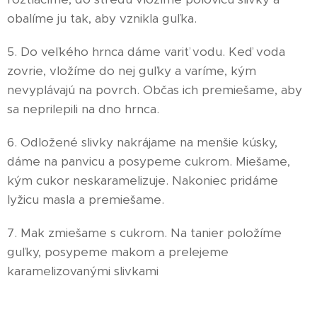
obalíme ju tak, aby vznikla guľka.
5. Do veľkého hrnca dáme variť vodu. Keď voda
zovrie, vložíme do nej guľky a varíme, kým
nevyplávajú na povrch. Občas ich premiešame, aby
sa neprilepili na dno hrnca.
6. Odložené slivky nakrájame na menšie kúsky,
dáme na panvicu a posypeme cukrom. Miešame,
kým cukor neskaramelizuje. Nakoniec pridáme
lyžicu masla a premiešame.
7. Mak zmiešame s cukrom. Na tanier položíme
guľky, posypeme makom a prelejeme
karamelizovanými slivkami