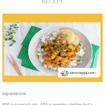
RECEPT
Ingrediencie
800 g kuracích pŕs, 400 g ananásu (môže byť z