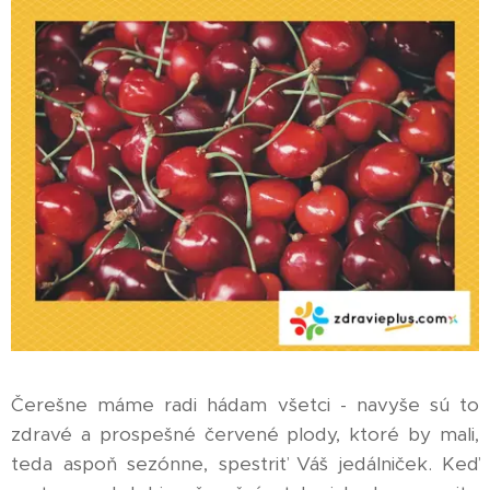
Čerešne máme radi hádam všetci - navyše sú to
zdravé a prospešné červené plody, ktoré by mali,
teda aspoň sezónne, spestriť Váš jedálniček. Keď