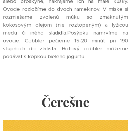
alebo broskyne, nakrájame ich na malé kúsky.
Ovocie rozložíme do dvoch ramekinov. V miske si
rozmiešame zvolenú múku so zmäknutým
kokosovým olejom (nie roztopeným) a lyžicou
medu či iného sladidla.Posýpku namrvíme na
ovocie. Cobbler pečieme 15-20 minút pri 190
stupňoch do zlatista. Hotový cobbler môžeme
podávať s kôpkou bieleho jogurtu.
Čerešne