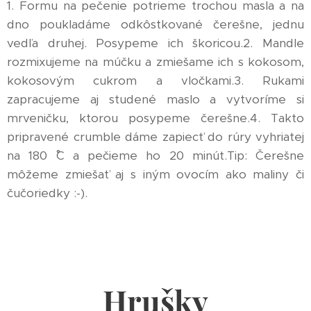
1. Formu na pečenie potrieme trochou masla a na
dno poukladáme odkôstkované čerešne, jednu
vedľa druhej. Posypeme ich škoricou.2. Mandle
rozmixujeme na múčku a zmiešame ich s kokosom,
kokosovým cukrom a vločkami.3. Rukami
zapracujeme aj studené maslo a vytvoríme si
mrveničku, ktorou posypeme čerešne.4. Takto
pripravené crumble dáme zapiecť do rúry vyhriatej
na 180 ˚C a pečieme ho 20 minút.Tip: Čerešne
môžeme zmiešať aj s iným ovocím ako maliny či
čučoriedky :-).
Hrušky