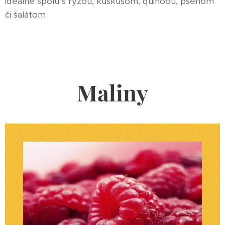
ideálne spolu s ryžou, kuskusom, quinoou, pšenom
či šalátom.
Maliny