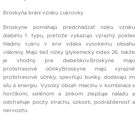
Broskyňa bráni vzniku cukrovky
Broskyne pomáhajú predchádzať riziku vzniku
diabetu 1. typu, pretože vykazujú výrazný pokles
hladiny cukru v krvi vďaka vysokému obsahu
vlákniny. Majú tiež nízky glykemický index 26, takže
je vhodný pre diabetikov.Broskyne majú
protistresové účinkyBroskyne majú výrazné
protistresové účinky, spevňujú bunky, dodávajú im
silu a energiu. Vysoký obsah miacínu v kombinácii s
horčíkom, selénom a zinkom zlepšuje náladu a
odstraňuje pocity strachu, úzkosti, podráždenosť a
nervozitu.