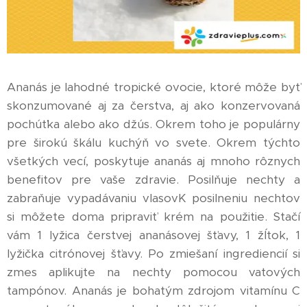
Ananás je lahodné tropické ovocie, ktoré môže byť
skonzumované aj za čerstva, aj ako konzervovaná
pochúťka alebo ako džús. Okrem toho je populárny
pre širokú škálu kuchýň vo svete. Okrem týchto
všetkých vecí, poskytuje ananás aj mnoho rôznych
benefitov pre vaše zdravie. Posilňuje nechty a
zabraňuje vypadávaniu vlasovK posilneniu nechtov
si môžete doma pripraviť krém na použitie. Stačí
vám 1 lyžica čerstvej ananásovej šťavy, 1 žĺtok, 1
lyžička citrónovej šťavy. Po zmiešaní ingrediencií si
zmes aplikujte na nechty pomocou vatových
tampónov. Ananás je bohatým zdrojom vitamínu C